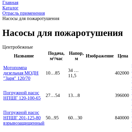
Главная
Каталог
Отрасль применения
Насосы для пожаротушения
Насосы для пожаротушения
Центробежные
Подача,
Напор,
Название
Изображение
Цена
м³/час
м
Мотопомпа
34 …
дизельная МОДН
10…85
402000
11,5
"Заря" 120/70
Погружной насос
27…54
13…8
396000
НПШГ 120-100-65
Погружной насос
НПШГ 201-125-80
50...95
60…30
840000
взрывозащищенный