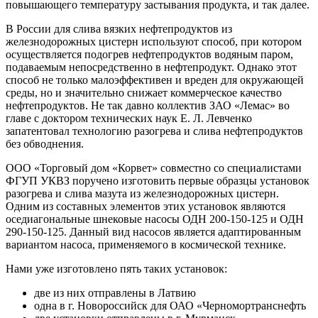
повышающего температуру застывания продукта, и так далее.
В России для слива вязких нефтепродуктов из
железнодорожных цистерн используют способ, при котором
осуществляется подогрев нефтепродуктов водяным паром,
подаваемым непосредственно в нефтепродукт. Однако этот
способ не только малоэффективен и вреден для окружающей
среды, но и значительно снижает коммерческое качество
нефтепродуктов. Не так давно коллектив ЗАО «Лемас» во
главе с доктором технических наук Е. Л. Левченко
запатентовал технологию разогрева и слива нефтепродуктов
без обводнения.
ООО «Торговый дом «Корвет» совместно со специалистами
ФГУП УКВЗ поручено изготовить первые образцы установок
разогрева и слива мазута из железнодорожных цистерн.
Одним из составных элементов этих установок являются
оседиагональные шнековые насосы ОДН 200-150-125 и ОДН
290-150-125. Данный вид насосов является адаптированным
вариантом насоса, применяемого в космической технике.
Нами уже изготовлено пять таких установок:
две из них отправлены в Латвию
одна в г. Новороссийск для ОАО «Черномортранснефть